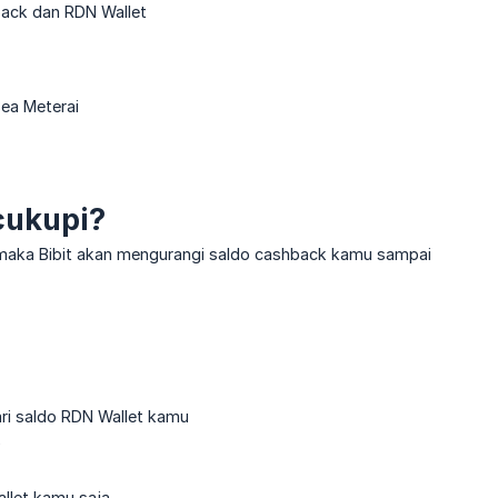
back dan RDN Wallet
Bea Meterai
cukupi?
f, maka Bibit akan mengurangi saldo cashback kamu sampai
ri saldo RDN Wallet kamu
0
llet kamu saja.