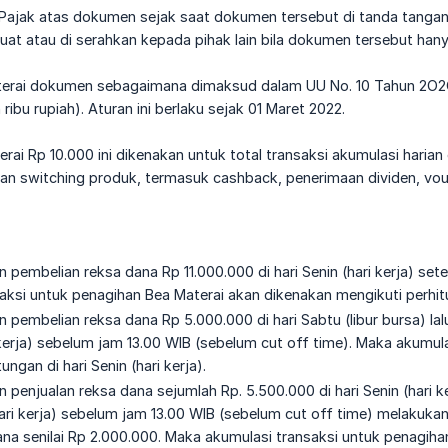
 Pajak atas dokumen sejak saat dokumen tersebut di tanda tangan
buat atau di serahkan kepada pihak lain bila dokumen tersebut hany
terai dokumen sebagaimana dimaksud dalam UU No. 10 Tahun 2O2O 
ribu rupiah). Aturan ini berlaku sejak 01 Maret 2022.
ai Rp 10.000 ini dikenakan untuk total transaksi akumulasi harian 
i dan switching produk, termasuk cashback, penerimaan dividen, v
pembelian reksa dana Rp 11.000.000 di hari Senin (hari kerja) sete
aksi untuk penagihan Bea Materai akan dikenakan mengikuti perhitung
pembelian reksa dana Rp 5.000.000 di hari Sabtu (libur bursa) la
i kerja) sebelum jam 13.00 WIB (sebelum cut off time). Maka akumu
ungan di hari Senin (hari kerja).
penjualan reksa dana sejumlah Rp. 5.500.000 di hari Senin (hari ke
(hari kerja) sebelum jam 13.00 WIB (sebelum cut off time) melakuk
na senilai Rp 2.000.000. Maka akumulasi transaksi untuk penagiha