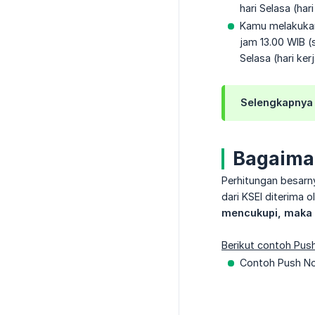
hari Selasa (hari
Kamu melakukan 
jam 13.00 WIB (
Selasa (hari kerj
Selengkapnya
Bagaiman
Perhitungan besarny
dari KSEI diterima o
mencukupi, maka 
Berikut contoh Push
Contoh Push Not