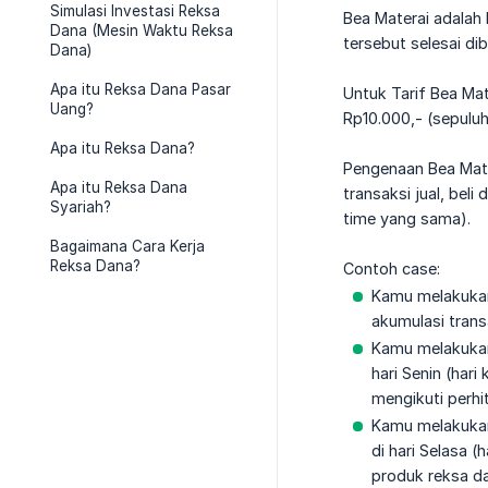
Simulasi Investasi Reksa
Bea Materai adalah
Dana (Mesin Waktu Reksa
tersebut selesai di
Dana)
Apa itu Reksa Dana Pasar
Untuk Tarif Bea Ma
Uang?
Rp10.000,- (sepuluh 
Apa itu Reksa Dana?
Pengenaan Bea Mater
Apa itu Reksa Dana
transaksi jual, bel
Syariah?
time yang sama).
Bagaimana Cara Kerja
Reksa Dana?
Contoh case:
Kamu melakukan 
akumulasi trans
Kamu melakukan 
hari Senin (har
mengikuti perhit
Kamu melakukan 
di hari Selasa 
produk reksa da