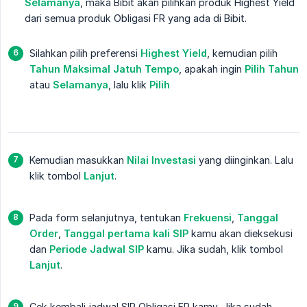
Selamanya
, maka Bibit akan pilihkan produk Highest Yield
dari semua produk Obligasi FR yang ada di Bibit.
Silahkan pilih preferensi
Highest Yield
, kemudian pilih
Tahun Maksimal Jatuh Tempo
, apakah ingin
Pilih Tahun
atau
Selamanya
, lalu klik
Pilih
Kemudian masukkan
Nilai Investasi
yang diinginkan. Lalu
klik tombol
Lanjut
.
Pada form selanjutnya, tentukan
Frekuensi
,
Tanggal 
Order
,
Tanggal pertama kali SIP
kamu akan dieksekusi
dan
Periode Jadwal SIP
kamu. Jika sudah, klik tombol
Lanjut
.
Cek kembali jadwal SIP Obligasi FR kamu. Jika sudah